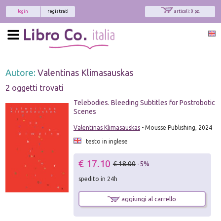
login
registrati
articoli: 0 pz.
Autore:
Valentinas Klimasauskas
2 oggetti trovati
Telebodies. Bleeding Subtitles for Postrobotic
Scenes
Valentinas Klimasauskas
- Mousse Publishing, 2024
testo in inglese
€ 17.10
€ 18.00
-5%
spedito in 24h
aggiungi al carrello