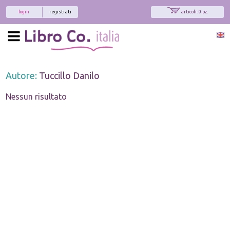
login
registrati
articoli: 0 pz.
Autore:
Tuccillo Danilo
Nessun risultato