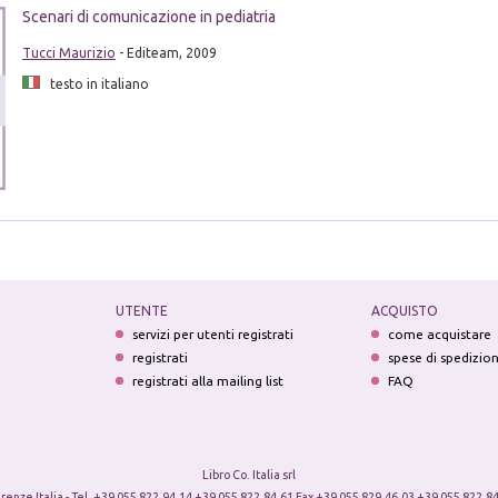
Scenari di comunicazione in pediatria
Tucci Maurizio
- Editeam, 2009
testo in italiano
UTENTE
ACQUISTO
servizi per utenti registrati
come acquistare
registrati
spese di spedizio
registrati alla mailing list
FAQ
Libro Co. Italia srl
irenze Italia - Tel. +39 055 822.94.14 +39 055 822.84.61 Fax +39 055 829.46.03 +39 055 822.84