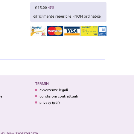
€ 15.00
-5%
difficilmente reperibile - NON ordinabile
TERMINI
avvertenze legali
ne
condizioni contrattuali
privacy (pdf)
.62 - P.IVA IT 00527630479