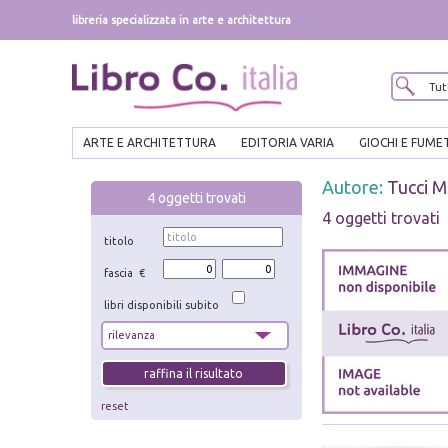
libreria specializzata in arte e architettura
ARTE E ARCHITETTURA
EDITORIA VARIA
GIOCHI E FUME
Autore:
Tucci M
4
oggetti trovati
4 oggetti trovati
titolo
fascia €
libri disponibili subito
reset