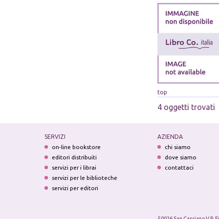
top
4 oggetti trovati
SERVIZI
AZIENDA
on-line bookstore
chi siamo
editori distribuiti
dove siamo
servizi per i librai
contattaci
servizi per le biblioteche
servizi per editori
50026 San Casciano V.P. F