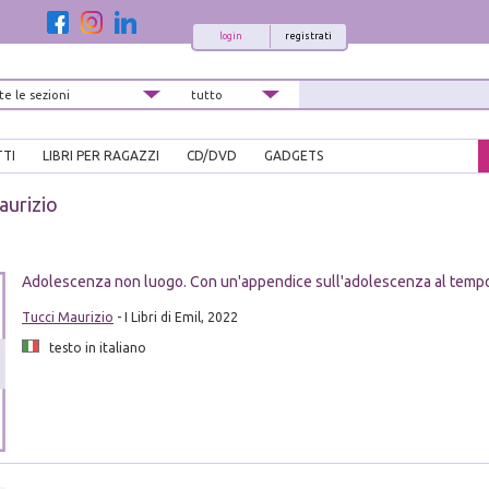
login
registrati
TTI
LIBRI PER RAGAZZI
CD/DVD
GADGETS
aurizio
Adolescenza non luogo. Con un'appendice sull'adolescenza al temp
Tucci Maurizio
- I Libri di Emil, 2022
testo in italiano