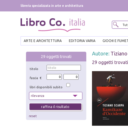
libreria specializzata in arte e architettura
ARTE E ARCHITETTURA
EDITORIA VARIA
GIOCHI E FUME
Autore:
Tiziano
29
oggetti trovati
29 oggetti trovat
titolo
fascia €
libri disponibili subito
reset