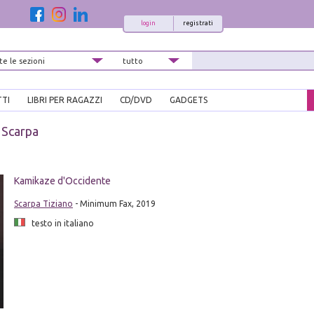
login
registrati
TTI
LIBRI PER RAGAZZI
CD/DVD
GADGETS
 Scarpa
i
Kamikaze d'Occidente
Scarpa Tiziano
- Minimum Fax, 2019
testo in italiano