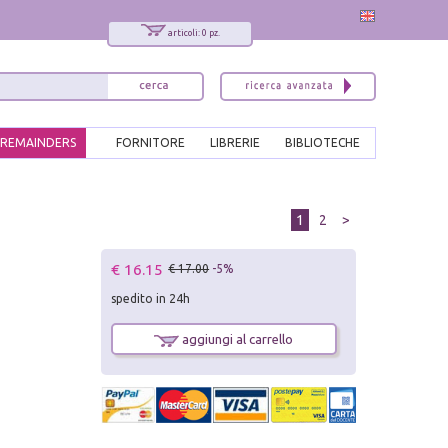
articoli: 0 pz.
REMAINDERS
FORNITORE
LIBRERIE
BIBLIOTECHE
1
2
>
€ 16.15
€ 17.00
-5%
spedito in 24h
aggiungi al carrello