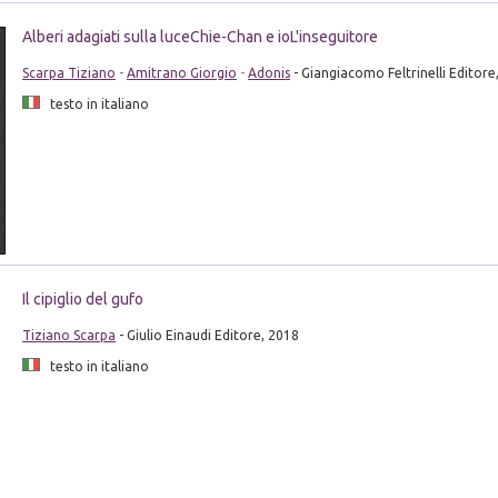
Alberi adagiati sulla luce­Chie-Chan e io­L'inseguitore
Scarpa Tiziano
-
Amitrano Giorgio
-
Adonis
- Giangiacomo Feltrinelli Editore
testo in italiano
Il cipiglio del gufo
Tiziano Scarpa
- Giulio Einaudi Editore, 2018
testo in italiano