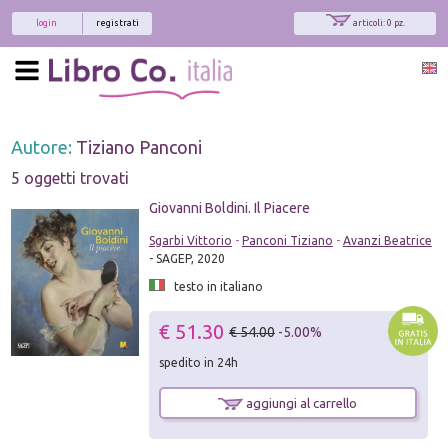
login
registrati
articoli: 0 pz.
Autore:
Tiziano Panconi
5 oggetti trovati
Giovanni Boldini. Il Piacere
Sgarbi Vittorio
-
Panconi Tiziano
-
Avanzi Beatrice
- SAGEP, 2020
testo in italiano
€ 51.30
€ 54.00
-5.00%
spedito in 24h
aggiungi al carrello