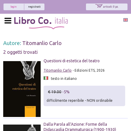
login
registrati
articoli: 0 pz.
Autore:
Titomanlio Carlo
2 oggetti trovati
Questioni di estetica del teatro
Titomanlio Carlo
- Edizioni ETS, 2026
testo in italiano
€ 19.00
-5%
difficilmente reperibile - NON ordinabile
Dalla Parola all'Azione: Forme della
Didascaglia Drammaturgica (1900-1930)