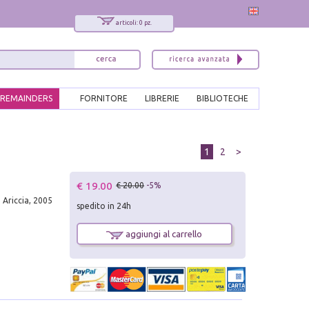
articoli: 0 pz.
REMAINDERS
FORNITORE
LIBRERIE
BIBLIOTECHE
1
2
>
€ 19.00
€ 20.00
-5%
e Ariccia, 2005
spedito in 24h
aggiungi al carrello