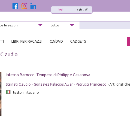
login
registrati
TTI
LIBRI PER RAGAZZI
CD/DVD
GADGETS
 Claudio
i
Interno Barocco. Tempere di Philippe Casanova
Strinati Claudio
-
Gonzalez Palacios Alvar
-
Petrucci Francesco
- Arti Grafich
testo in italiano