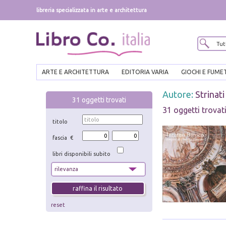
libreria specializzata in arte e architettura
ARTE E ARCHITETTURA
EDITORIA VARIA
GIOCHI E FUME
Autore:
Strinati
31
oggetti trovati
31 oggetti trovat
titolo
fascia €
libri disponibili subito
reset