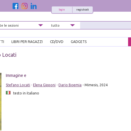
login
registrati
TTI
LIBRI PER RAGAZZI
CD/DVD
GADGETS
 Locati
Immagine e
Stefano Locati
-
Elena Gipponi
-
Dario Boemia
- Mimesis, 2024
testo in italiano