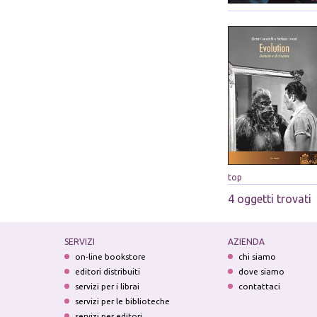
top
4 oggetti trovati
SERVIZI
AZIENDA
on-line bookstore
chi siamo
editori distribuiti
dove siamo
servizi per i librai
contattaci
servizi per le biblioteche
servizi per editori