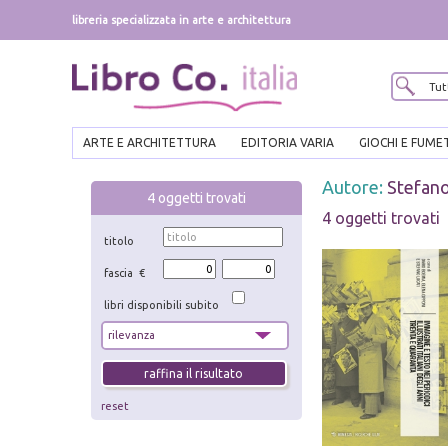
libreria specializzata in arte e architettura
ARTE E ARCHITETTURA
EDITORIA VARIA
GIOCHI E FUME
Autore:
Stefano
4
oggetti trovati
4 oggetti trovati
titolo
fascia €
libri disponibili subito
reset