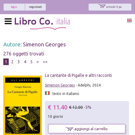
login
registrati
articoli: 0 pz.
Autore:
Simenon Georges
276 oggetti trovati
1
2
3
4
5
>
>>
La cantante di Pigalle e altri racconti
Simenon Georges
- Adelphi, 2024
testo in italiano
€ 11.40
€ 12.00
-5%
10 giorni
aggiungi al carrello