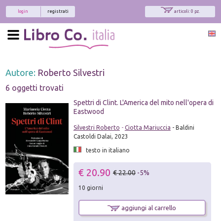
login
registrati
articoli: 0 pz.
Autore:
Roberto Silvestri
6 oggetti trovati
Spettri di Clint. L'America del mito nell'opera di
Eastwood
Silvestri Roberto
-
Ciotta Mariuccia
- Baldini
Castoldi Dalai, 2023
testo in italiano
€ 20.90
€ 22.00
-5%
10 giorni
aggiungi al carrello