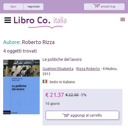
login
registrati
articoli: 0 pz.
Autore:
Roberto Rizza
4 oggetti trovati
Le politiche del lavoro
Gualmini Elisabetta
-
Rizza Roberto
- Il Mulino,
2013
testo in italiano
€ 21.37
€ 22.50
-5%
10 giorni
aggiungi al carrello