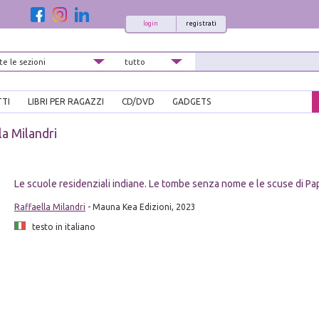
login
registrati
TTI
LIBRI PER RAGAZZI
CD/DVD
GADGETS
la Milandri
i
Le scuole residenziali indiane. Le tombe senza nome e le scuse di P
Raffaella Milandri
- Mauna Kea Edizioni, 2023
testo in italiano