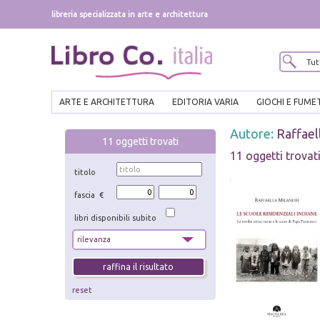
libreria specializzata in arte e architettura
ARTE E ARCHITETTURA
EDITORIA VARIA
GIOCHI E FUME
Autore:
Raffael
11
oggetti trovati
11 oggetti trovat
titolo
fascia €
libri disponibili subito
reset