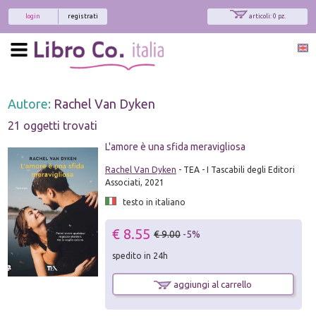
login
registrati
articoli: 0 pz.
Autore:
Rachel Van Dyken
21 oggetti trovati
L'amore è una sfida meravigliosa
Rachel Van Dyken
- TEA - I Tascabili degli Editori
Associati, 2021
testo in italiano
€ 8.55
€ 9.00
-5%
spedito in 24h
aggiungi al carrello