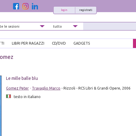
login
registrati
TTI
LIBRI PER RAGAZZI
CD/DVD
GADGETS
Gomez
i
Le mille balle blu
Gomez Peter
-
Travaglio Marco
- Rizzoli - RCS Libri & Grandi Opere, 2006
testo in italiano