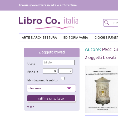
libreria specializzata in arte e architettura
ARTE E ARCHITETTURA
EDITORIA VARIA
GIOCHI E FUME
Autore:
Pecci G
2
oggetti trovati
2 oggetti trovati
titolo
fascia €
libri disponibili subito
reset