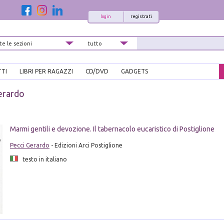
login
registrati
TTI
LIBRI PER RAGAZZI
CD/DVD
GADGETS
erardo
Marmi gentili e devozione. Il tabernacolo eucaristico di Postiglione
Pecci Gerardo
- Edizioni Arci Postiglione
testo in italiano