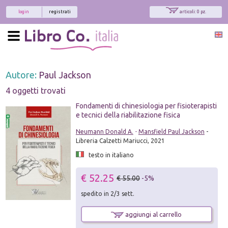
login
registrati
articoli: 0 pz.
Autore:
Paul Jackson
4 oggetti trovati
Fondamenti di chinesiologia per fisioterapisti
e tecnici della riabilitazione fisica
Neumann Donald A.
-
Mansfield Paul Jackson
-
Libreria Calzetti Mariucci, 2021
testo in italiano
€ 52.25
€ 55.00
-5%
spedito in 2/3 sett.
aggiungi al carrello