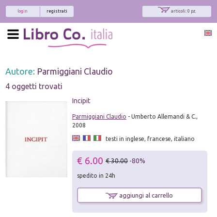
login
registrati
articoli: 0 pz.
Autore:
Parmiggiani Claudio
4 oggetti trovati
Incipit
Parmiggiani Claudio
- Umberto Allemandi & C.,
2008
testi in inglese, francese, italiano
€ 6.00
€ 30.00
-80%
spedito in 24h
aggiungi al carrello