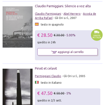
Claudio Parmiggiani. Silencio a voz alta
Claudio Parmiggiani
-
Abel Herrero
-
Acosta de
Arriba Rafael
- Gli Ori s.r.l., 2007
testo in spagnolo
€ 28.50
€ 30.00
-5.00%
spedito in 24h
aggiungi al carrello
Pinxit et celavit
Parmiggiani Claudio
- Gli Ori s.r.l., 2005
testo in italiano
€ 47.50
€ 50.00
-5%
spedito in 2/3 sett.