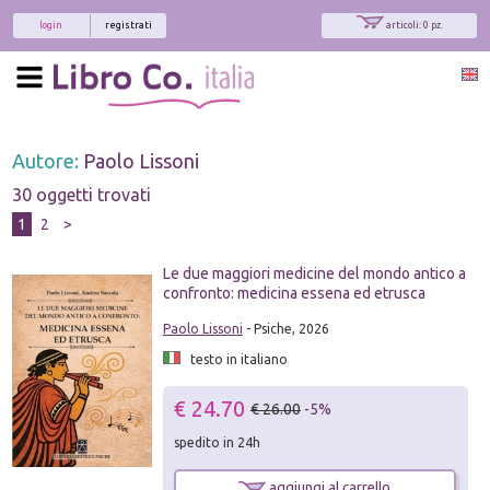
login
registrati
articoli: 0 pz.
Autore:
Paolo Lissoni
30 oggetti trovati
1
2
>
Le due maggiori medicine del mondo antico a
confronto: medicina essena ed etrusca
Paolo Lissoni
- Psiche, 2026
testo in italiano
€ 24.70
€ 26.00
-5%
spedito in 24h
aggiungi al carrello