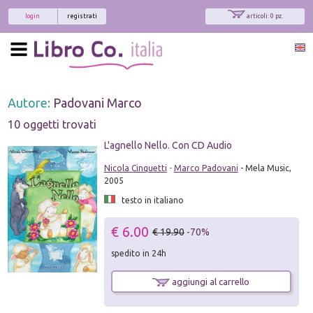
login
registrati
articoli: 0 pz.
Autore:
Padovani Marco
10 oggetti trovati
L'agnello Nello. Con CD Audio
Nicola Cinquetti
-
Marco Padovani
- Mela Music,
2005
testo in italiano
€ 6.00
€ 19.90
-70%
spedito in 24h
aggiungi al carrello