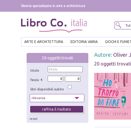
libreria specializzata in arte e architettura
ARTE E ARCHITETTURA
EDITORIA VARIA
GIOCHI E FUME
Autore:
Oliver 
20
oggetti trovati
20 oggetti trovat
titolo
fascia €
libri disponibili subito
reset