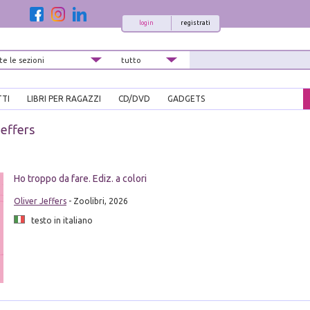
login
registrati
TTI
LIBRI PER RAGAZZI
CD/DVD
GADGETS
Jeffers
i
Ho troppo da fare. Ediz. a colori
Oliver Jeffers
- Zoolibri, 2026
testo in italiano