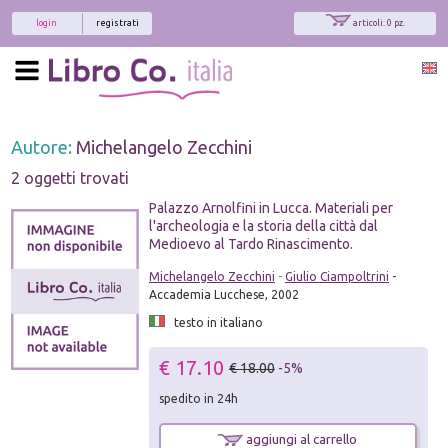
login
registrati
articoli: 0 pz.
Autore:
Michelangelo Zecchini
2 oggetti trovati
Palazzo Arnolfini in Lucca. Materiali per
l'archeologia e la storia della città dal
Medioevo al Tardo Rinascimento.
Michelangelo Zecchini
-
Giulio Ciampoltrini
-
Accademia Lucchese, 2002
testo in italiano
€ 17.10
€ 18.00
-5%
spedito in 24h
aggiungi al carrello