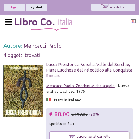
login
registrati
articoli: 0 pz.
Autore:
Mencacci Paolo
4 oggetti trovati
Lucca Preistorica. Versilia, Valle del Serchio,
Piana Lucchese dal Paleolitico alla Conquista
Romana
Mencacci Paolo. Zecchini Michelangelo
- Nuova
grafica lucchese, 1976
testo in italiano
€ 80.00
€ 100.00
-20%
spedito in 24h
aggiungi al carrello