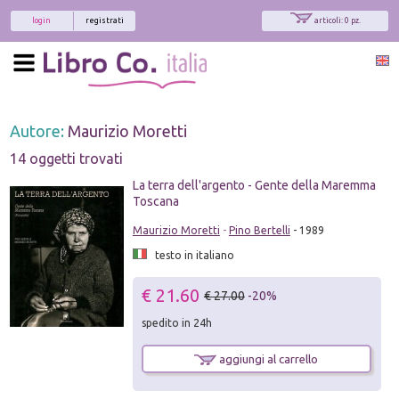
login
registrati
articoli: 0 pz.
Autore:
Maurizio Moretti
14 oggetti trovati
La terra dell'argento - Gente della Maremma
Toscana
Maurizio Moretti
-
Pino Bertelli
- 1989
testo in italiano
€ 21.60
€ 27.00
-20%
spedito in 24h
aggiungi al carrello