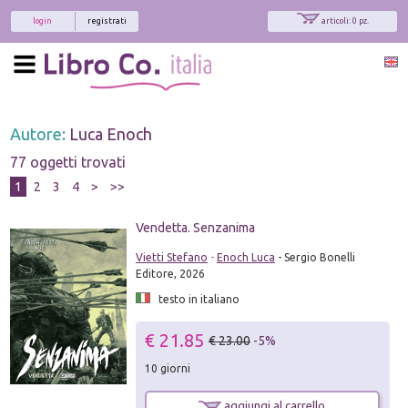
login
registrati
articoli: 0 pz.
Autore:
Luca Enoch
77 oggetti trovati
1
2
3
4
>
>>
Vendetta. Senzanima
Vietti Stefano
-
Enoch Luca
- Sergio Bonelli
Editore, 2026
testo in italiano
€ 21.85
€ 23.00
-5%
10 giorni
aggiungi al carrello