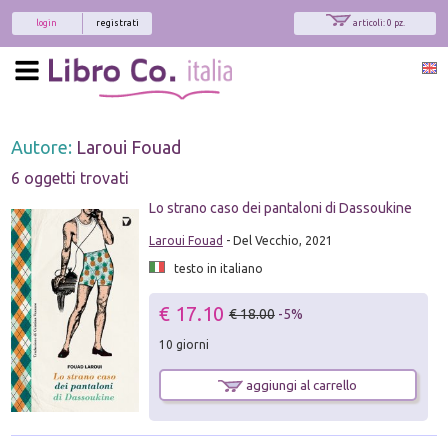
login
registrati
articoli: 0 pz.
Autore:
Laroui Fouad
6 oggetti trovati
Lo strano caso dei pantaloni di Dassoukine
Laroui Fouad
- Del Vecchio, 2021
testo in italiano
€ 17.10
€ 18.00
-5%
10 giorni
aggiungi al carrello