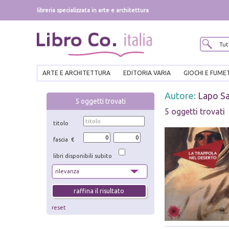
libreria specializzata in arte e architettura
ARTE E ARCHITETTURA
EDITORIA VARIA
GIOCHI E FUME
Autore:
Lapo S
5
oggetti trovati
5 oggetti trovati
titolo
fascia €
libri disponibili subito
reset