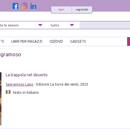
login
registrati
TTI
LIBRI PER RAGAZZI
CD/DVD
GADGETS
agramoso
La trappola nel deserto
Sagramoso Lapo
- Edizioni La torre dei venti, 2023
testo in italiano