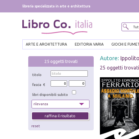
libreria specializzata in arte e architettura
ARTE E ARCHITETTURA
EDITORIA VARIA
GIOCHI E FUME
Autore:
Ippolit
25
oggetti trovati
25 oggetti trovat
titolo
fascia €
libri disponibili subito
reset