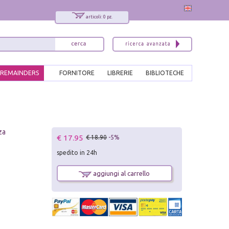
articoli: 0 pz.
REMAINDERS
FORNITORE
LIBRERIE
BIBLIOTECHE
za
€ 17.95
€ 18.90
-5%
spedito in 24h
aggiungi al carrello