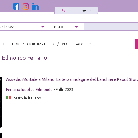
login
registrati
TTI
LIBRI PER RAGAZZI
CD/DVD
GADGETS
o Edmondo Ferrario
i
Assedio Mortale a Milano. La terza indagine del banchiere Raoul Sfor
Ferrario Ippolito Edmondo
- Frilli, 2023
testo in italiano