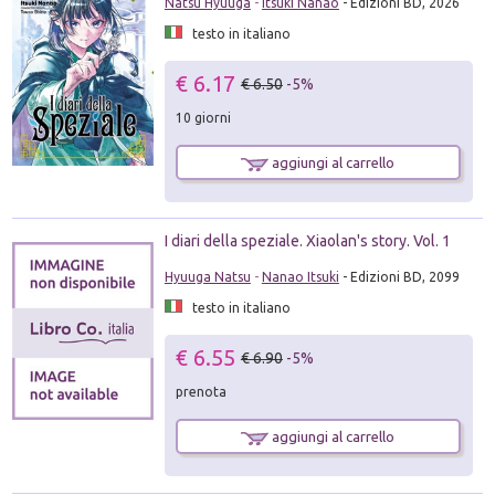
Natsu Hyuuga
-
Itsuki Nanao
- Edizioni BD, 2026
testo in italiano
€ 6.17
€ 6.50
-5%
10 giorni
aggiungi al carrello
I diari della speziale. Xiaolan's story. Vol. 1
Hyuuga Natsu
-
Nanao Itsuki
- Edizioni BD, 2099
testo in italiano
€ 6.55
€ 6.90
-5%
prenota
aggiungi al carrello