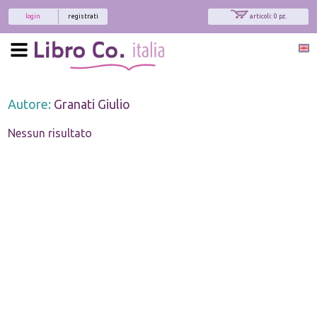
login
registrati
articoli: 0 pz.
Autore:
Granati Giulio
Nessun risultato