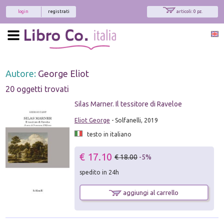
login
registrati
articoli: 0 pz.
Autore:
George Eliot
20 oggetti trovati
Silas Marner. Il tessitore di Raveloe
Eliot George
- Solfanelli, 2019
testo in italiano
€ 17.10
€ 18.00
-5%
spedito in 24h
aggiungi al carrello