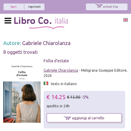
login
registrati
articoli: 0 pz.
Autore:
Gabriele Chiarolanza
8 oggetti trovati
Follia d'estate
Gabriele Chiarolanza
- Meligrana Giuseppe Editore,
2026
testo in italiano
€ 14.25
€ 15.00
-5%
spedito in 24h
aggiungi al carrello