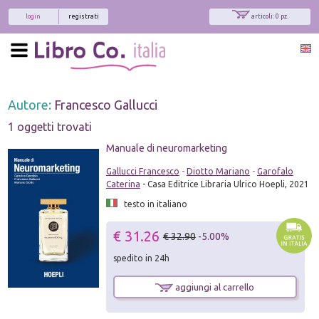
login
registrati
articoli: 0 pz.
Autore:
Francesco Gallucci
1 oggetti trovati
Manuale di neuromarketing
Gallucci Francesco
-
Diotto Mariano
-
Garofalo
Caterina
- Casa Editrice Libraria Ulrico Hoepli, 2021
testo in italiano
€ 31.26
€ 32.90
-5.00%
spedito in 24h
aggiungi al carrello