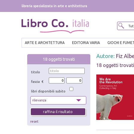
libreria specializzata in arte e architettura
ARTE E ARCHITETTURA
EDITORIA VARIA
GIOCHI E FUME
Autore:
Fiz Alb
18
oggetti trovati
18 oggetti trovat
titolo
fascia €
libri disponibili subito
reset