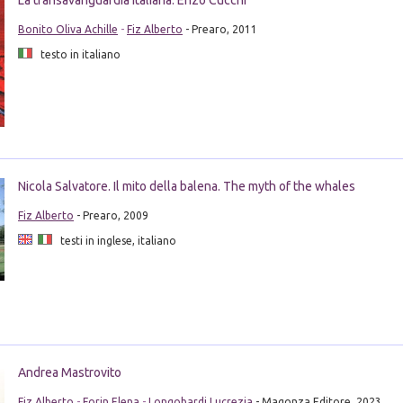
La transavanguardia italiana. Enzo Cucchi
Bonito Oliva Achille
-
Fiz Alberto
- Prearo, 2011
testo in italiano
Nicola Salvatore. Il mito della balena. The myth of the whales
Fiz Alberto
- Prearo, 2009
testi in inglese, italiano
Andrea Mastrovito
Fiz Alberto
-
Forin Elena
-
Longobardi Lucrezia
- Magonza Editore, 2023