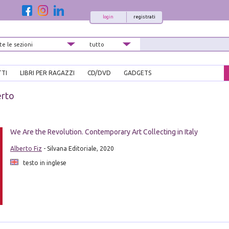
login
registrati
TTI
LIBRI PER RAGAZZI
CD/DVD
GADGETS
erto
i
We Are the Revolution. Contemporary Art Collecting in Italy
Alberto Fiz
- Silvana Editoriale, 2020
testo in inglese