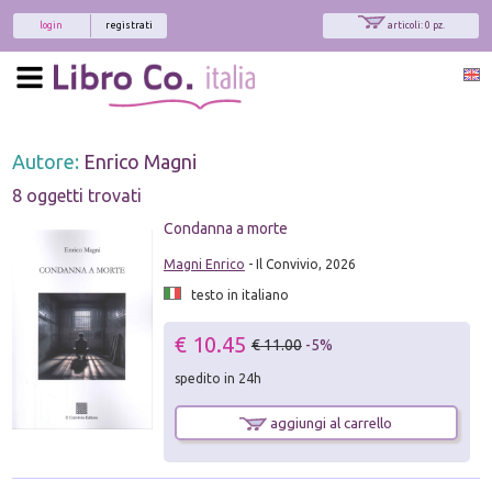
login
registrati
articoli: 0 pz.
Autore:
Enrico Magni
8 oggetti trovati
Condanna a morte
Magni Enrico
- Il Convivio, 2026
testo in italiano
€ 10.45
€ 11.00
-5%
spedito in 24h
aggiungi al carrello