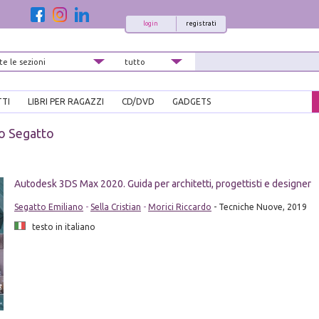
login
registrati
TTI
LIBRI PER RAGAZZI
CD/DVD
GADGETS
o Segatto
Autodesk 3DS Max 2020. Guida per architetti, progettisti e designer
Segatto Emiliano
-
Sella Cristian
-
Morici Riccardo
- Tecniche Nuove, 2019
testo in italiano