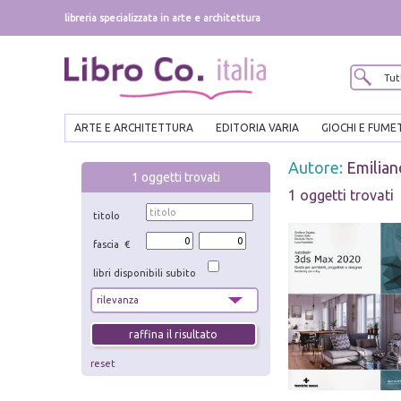
libreria specializzata in arte e architettura
ARTE E ARCHITETTURA
EDITORIA VARIA
GIOCHI E FUME
Autore:
Emilian
1
oggetti trovati
1 oggetti trovati
titolo
fascia €
libri disponibili subito
reset