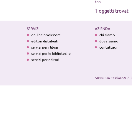
top
1 oggetti trovati
SERVIZI
AZIENDA
on-line bookstore
chi siamo
editori distribuiti
dove siamo
servizi per i librai
contattaci
servizi per le biblioteche
servizi per editori
50026 San Casciano V.P. F