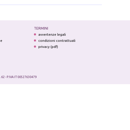
TERMINI
avvertenze legali
ne
condizioni contrattuali
privacy (pdf)
.62 - P.IVA IT 00527630479