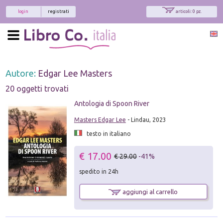
login
registrati
articoli: 0 pz.
Autore:
Edgar Lee Masters
20 oggetti trovati
Antologia di Spoon River
Masters Edgar Lee
- Lindau, 2023
testo in italiano
€ 17.00
€ 29.00
-41%
spedito in 24h
aggiungi al carrello