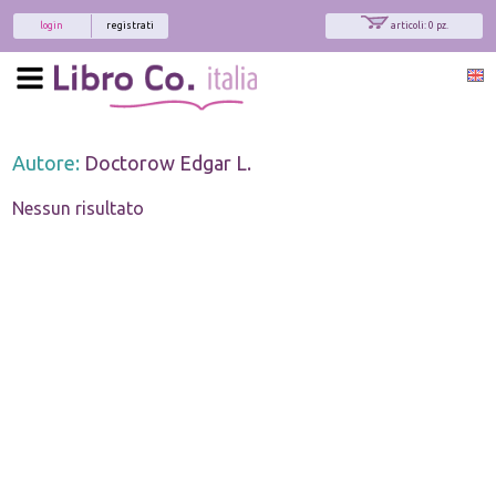
login
registrati
articoli: 0 pz.
Autore:
Doctorow Edgar L.
Nessun risultato