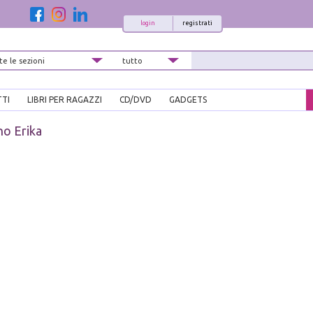
login
registrati
TTI
LIBRI PER RAGAZZI
CD/DVD
GADGETS
no Erika