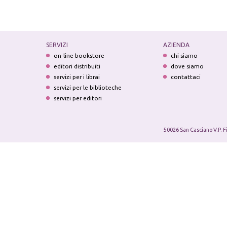
SERVIZI
AZIENDA
on-line bookstore
chi siamo
editori distribuiti
dove siamo
servizi per i librai
contattaci
servizi per le biblioteche
servizi per editori
50026 San Casciano V.P. F