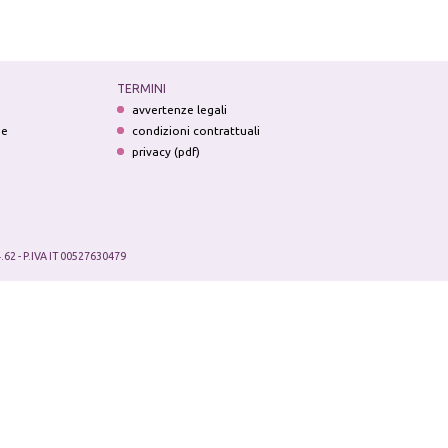
TERMINI
avvertenze legali
ne
condizioni contrattuali
privacy (pdf)
.62 - P.IVA IT 00527630479