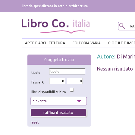
libreria specializzata in arte e architettura
ARTE E ARCHITETTURA
EDITORIA VARIA
GIOCHI E FUME
Autore:
Di Mari
0
oggetti trovati
Nessun risultato
titolo
fascia €
libri disponibili subito
reset