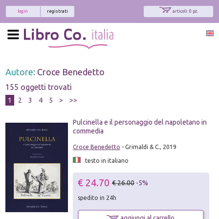
login
registrati
articoli: 0 pz.
Autore:
Croce Benedetto
155 oggetti trovati
1
2
3
4
5
>
>>
Pulcinella e il personaggio del napoletano in
commedia
Croce Benedetto
- Grimaldi & C., 2019
testo in italiano
€ 24.70
€ 26.00
-5%
spedito in 24h
aggiungi al carrello