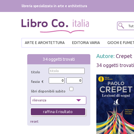
libreria specializzata in arte e architettura
ARTE E ARCHITETTURA
EDITORIA VARIA
GIOCHI E FUME
Autore:
Crepet
34
oggetti trovati
34 oggetti trovat
titolo
fascia €
libri disponibili subito
reset