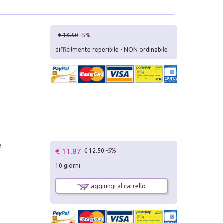
€ 13.50
-5%
difficilmente reperibile - NON ordinabile
e
€ 11.87
€ 12.50
-5%
10 giorni
aggiungi al carrello