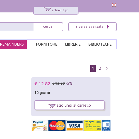
articoli: 0 pz.
REMAINDERS
FORNITORE
LIBRERIE
BIBLIOTECHE
1
2
>
€ 12.82
€ 13.50
-5%
10 giorni
aggiungi al carrello