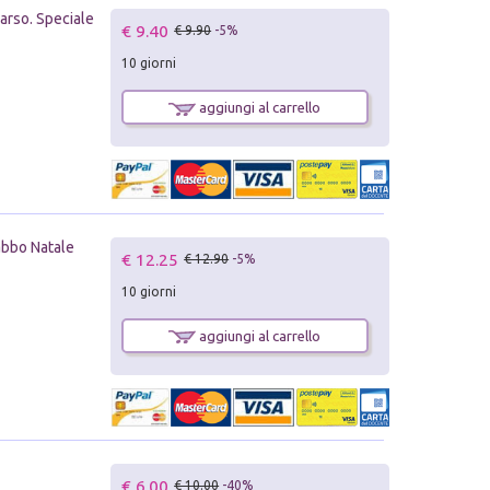
parso. Speciale
€ 9.40
€ 9.90
-5%
10 giorni
aggiungi al carrello
Babbo Natale
€ 12.25
€ 12.90
-5%
10 giorni
aggiungi al carrello
€ 6.00
€ 10.00
-40%