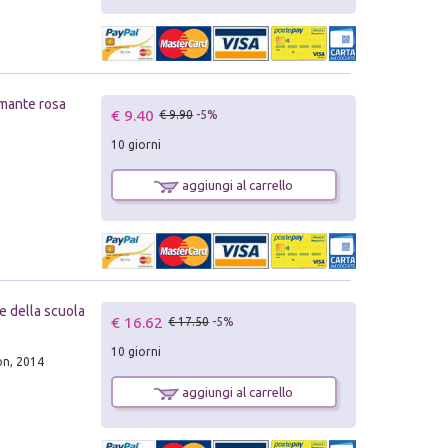
iamante rosa
€ 9.40
€ 9.90
-5%
10 giorni
aggiungi al carrello
se della scuola
€ 16.62
€ 17.50
-5%
10 giorni
on, 2014
aggiungi al carrello