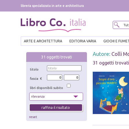
libreria specializzata in arte e architettura
ARTE E ARCHITETTURA
EDITORIA VARIA
GIOCHI E FUME
Autore:
Colli M
31
oggetti trovati
31 oggetti trovat
titolo
fascia €
libri disponibili subito
reset