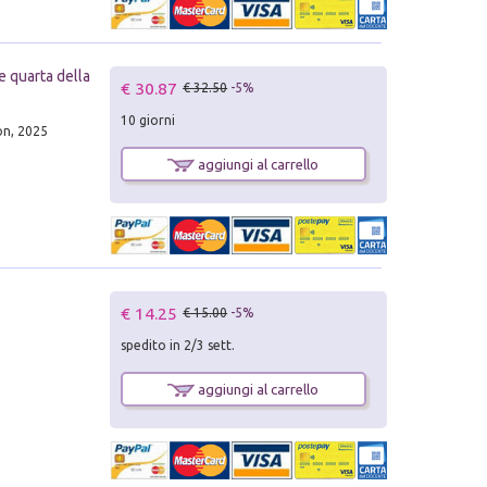
e quarta della
€ 30.87
€ 32.50
-5%
10 giorni
on, 2025
aggiungi al carrello
€ 14.25
€ 15.00
-5%
spedito in 2/3 sett.
aggiungi al carrello