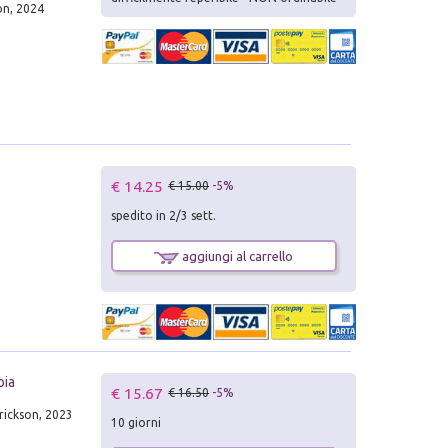
on, 2024
€ 14.25
€ 15.00
-5%
spedito in 2/3 sett.
aggiungi al carrello
oia
€ 15.67
€ 16.50
-5%
Erickson, 2023
10 giorni