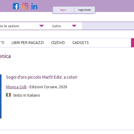
login
registrati
TTI
LIBRI PER RAGAZZI
CD/DVD
GADGETS
onica
i
Sogni d'oro piccolo Marfi! Ediz. a colori
Monica Colli
- Edizioni Corsare, 2026
testo in italiano