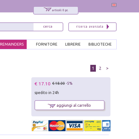
articoli: 0 pz.
REMAINDERS
FORNITORE
LIBRERIE
BIBLIOTECHE
1
2
>
€ 17.10
€ 18.00
-5%
spedito in 24h
aggiungi al carrello