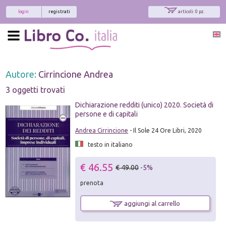
login
registrati
articoli: 0 pz.
Autore:
Cirrincione Andrea
3 oggetti trovati
Dichiarazione redditi (unico) 2020. Società di
persone e di capitali
Andrea Cirrincione
- Il Sole 24 Ore Libri, 2020
testo in italiano
€ 46.55
€ 49.00
-5%
prenota
aggiungi al carrello