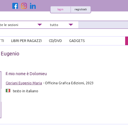
login
registrati
TTI
LIBRI PER RAGAZZI
CD/DVD
GADGETS
i Eugenio
i
Il mio nome è Dolomieu
Cipriani Eugenio Maria
- Officina Grafica Edizioni, 2023
testo in italiano