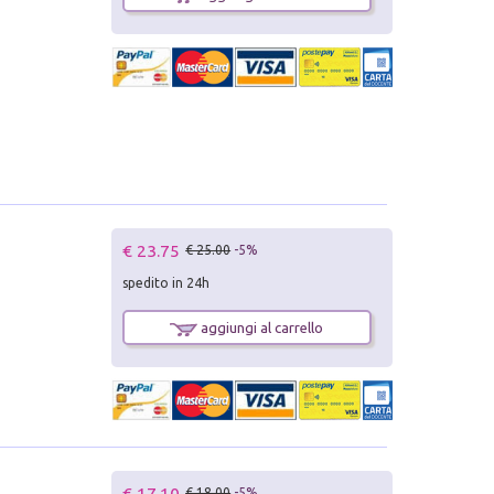
€ 23.75
€ 25.00
-5%
spedito in 24h
aggiungi al carrello
€ 17.10
€ 18.00
-5%