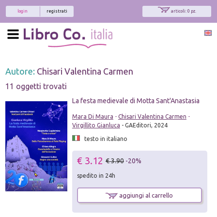
login
registrati
articoli: 0 pz.
Autore:
Chisari Valentina Carmen
11 oggetti trovati
La festa medievale di Motta Sant'Anastasia
Mara Di Maura
-
Chisari Valentina Carmen
-
Virgillito Gianluca
- GAEditori, 2024
testo in italiano
€ 3.12
€ 3.90
-20%
spedito in 24h
aggiungi al carrello