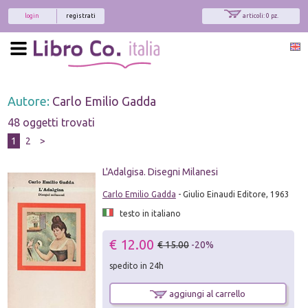
login
registrati
articoli: 0 pz.
Autore:
Carlo Emilio Gadda
48 oggetti trovati
1
2
>
L'Adalgisa. Disegni Milanesi
Carlo Emilio Gadda
- Giulio Einaudi Editore, 1963
testo in italiano
€ 12.00
€ 15.00
-20%
spedito in 24h
aggiungi al carrello