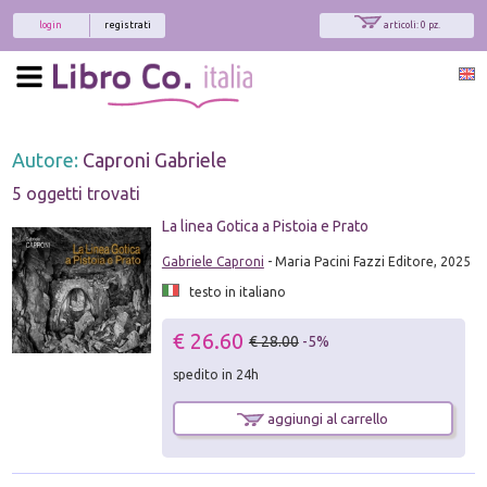
login
registrati
articoli: 0 pz.
Autore:
Caproni Gabriele
5 oggetti trovati
La linea Gotica a Pistoia e Prato
Gabriele Caproni
- Maria Pacini Fazzi Editore, 2025
testo in italiano
€ 26.60
€ 28.00
-5%
spedito in 24h
aggiungi al carrello