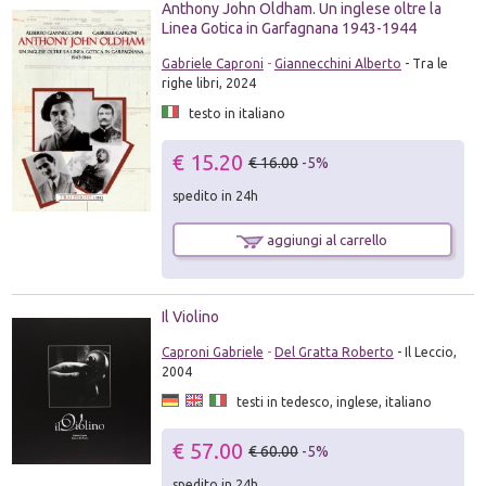
Anthony John Oldham. Un inglese oltre la
Linea Gotica in Garfagnana 1943-1944
Gabriele Caproni
-
Giannecchini Alberto
- Tra le
righe libri, 2024
testo in italiano
€ 15.20
€ 16.00
-5%
spedito in 24h
aggiungi al carrello
Il Violino
Caproni Gabriele
-
Del Gratta Roberto
- Il Leccio,
2004
testi in tedesco, inglese, italiano
€ 57.00
€ 60.00
-5%
spedito in 24h