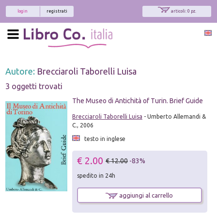
login
registrati
articoli: 0 pz.
Autore:
Brecciaroli Taborelli Luisa
3 oggetti trovati
The Museo di Antichità of Turin. Brief Guide
Brecciaroli Taborelli Luisa
- Umberto Allemandi &
C., 2006
testo in inglese
€ 2.00
€ 12.00
-83%
spedito in 24h
aggiungi al carrello