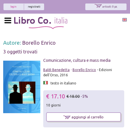
login
registrati
articoli: 0 pz.
Autore:
Borello Enrico
3 oggetti trovati
Comunicazione, cultura e mass media
Baldi Benedetta
-
Borello Enrico
- Edizioni
dell'Orso, 2016
testo in italiano
€ 17.10
€ 18.00
-5%
10 giorni
aggiungi al carrello