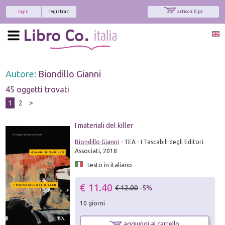
login
registrati
articoli: 0 pz.
Autore:
Biondillo Gianni
45 oggetti trovati
1
2
>
I materiali del killer
Biondillo Gianni
- TEA - I Tascabili degli Editori
Associati, 2018
testo in italiano
€ 11.40
€ 12.00
-5%
10 giorni
aggiungi al carrello