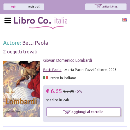
login
registrati
articoli: 0 pz.
Autore:
Betti Paola
2 oggetti trovati
Giovan Domenico Lombardi
Betti Paola
- Maria Pacini Fazzi Editore, 2003
testo in italiano
€ 6.65
€ 7.00
-5%
spedito in 24h
aggiungi al carrello